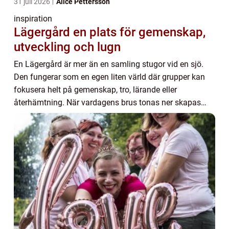
31 juli 2026
Alice Pettersson
inspiration
Lägergård en plats för gemenskap,
utveckling och lugn
En Lägergård är mer än en samling stugor vid en sjö.
Den fungerar som en egen liten värld där grupper kan
fokusera helt på gemenskap, tro, lärande eller
återhämtning. När vardagens brus tonas ner skapas
utrymme för samtal, skratt och stillhet som ann...