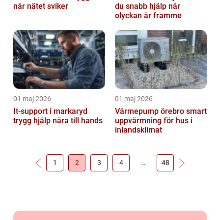
när nätet sviker
du snabb hjälp när
olyckan är framme
01 maj 2026
01 maj 2026
It-support i markaryd
Värmepump örebro smart
trygg hjälp nära till hands
uppvärmning för hus i
inlandsklimat
1
2
3
4
…
48