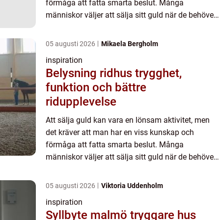
förmåga att fatta smarta beslut. Många
människor väljer att sälja sitt guld när de behöver
extra peng...
05 augusti 2026
Mikaela Bergholm
inspiration
Belysning ridhus trygghet,
funktion och bättre
ridupplevelse
Att sälja guld kan vara en lönsam aktivitet, men
det kräver att man har en viss kunskap och
förmåga att fatta smarta beslut. Många
människor väljer att sälja sitt guld när de behöver
extra peng...
05 augusti 2026
Viktoria Uddenholm
inspiration
Syllbyte malmö tryggare hus