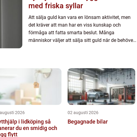
med friska syllar
Att sälja guld kan vara en lönsam aktivitet, men
det kräver att man har en viss kunskap och
förmåga att fatta smarta beslut. Många
människor väljer att sälja sitt guld när de behöver
extra peng...
 augusti 2026
02 augusti 2026
ytthjälp i lidköping så
Begagnade bilar
anerar du en smidig och
ygg flytt