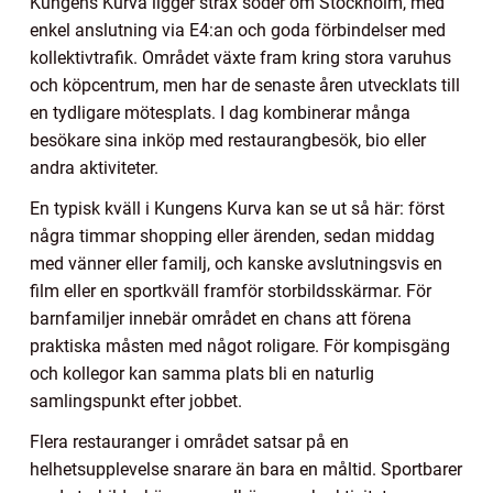
Kungens Kurva ligger strax söder om Stockholm, med
enkel anslutning via E4:an och goda förbindelser med
kollektivtrafik. Området växte fram kring stora varuhus
och köpcentrum, men har de senaste åren utvecklats till
en tydligare mötesplats. I dag kombinerar många
besökare sina inköp med restaurangbesök, bio eller
andra aktiviteter.
En typisk kväll i Kungens Kurva kan se ut så här: först
några timmar shopping eller ärenden, sedan middag
med vänner eller familj, och kanske avslutningsvis en
film eller en sportkväll framför storbildsskärmar. För
barnfamiljer innebär området en chans att förena
praktiska måsten med något roligare. För kompisgäng
och kollegor kan samma plats bli en naturlig
samlingspunkt efter jobbet.
Flera restauranger i området satsar på en
helhetsupplevelse snarare än bara en måltid. Sportbarer