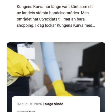
Kungens Kurva har länge varit känt som ett
av landets största handelsområden. Men
området har utvecklats till mer än bara
shopping. I dag lockar Kungens Kurva med
en blandning av mat, nöjen och aktiviteter
som gör området intressant även på kvällar
o...
09 augusti 2026
Saga Vinde