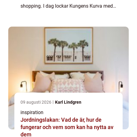
shopping. I dag lockar Kungens Kurva med
en blandning av mat, nöjen och aktiviteter
som gör området intressant även på kvällar
o...
09 augusti 2026
Karl Lindgren
inspiration
Jordningslakan: Vad de är, hur de
fungerar och vem som kan ha nytta av
dem