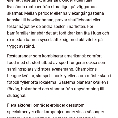
eller ett vegetariskt alternativ. Under tiden rullar
livesända matcher från stora ligor på väggarnas
skärmar. Mellan perioder eller halvlekar går gästerna
kanske till bowlingbanan, provar shuffleboard eller
testar något av de andra spelen i närheten. För
barnfamiljer innebär det att föräldrar kan äta i lugn och
ro medan barnen sysselsätter sig med aktiviteter på
tryggt avstånd.
Restauranger som kombinerar amerikansk comfort
food med ett stort utbud av sport fungerar också som
samlingsplats vid stora evenemang. Champions
League-kvällar, slutspel i hockey eller stora mästerskap i
fotboll fyller ofta lokalerna. Gästerna planerar kvällen i
förväg, bokar bord och stannar från uppvärmning till
slutsignal.
Flera aktörer i området erbjuder dessutom
specialmenyer eller kampanjer under vissa säsonger.