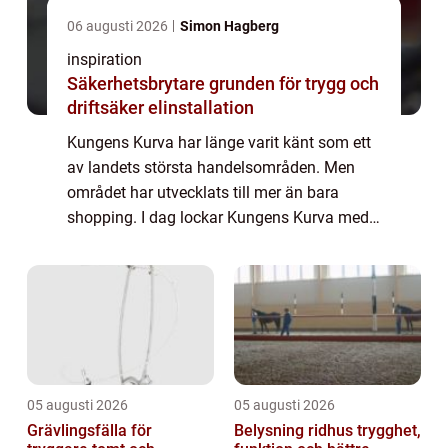
06 augusti 2026
Simon Hagberg
inspiration
Säkerhetsbrytare grunden för trygg och
driftsäker elinstallation
Kungens Kurva har länge varit känt som ett
av landets största handelsområden. Men
området har utvecklats till mer än bara
shopping. I dag lockar Kungens Kurva med
en blandning av mat, nöjen och aktiviteter
som gör området intressant även på kvällar
o...
05 augusti 2026
05 augusti 2026
Grävlingsfälla för
Belysning ridhus trygghet,