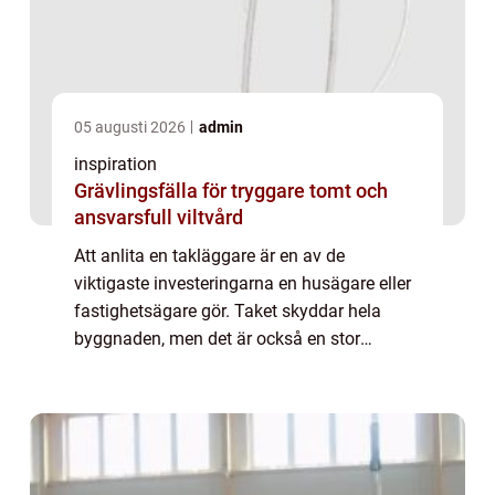
05 augusti 2026
admin
inspiration
Grävlingsfälla för tryggare tomt och
ansvarsfull viltvård
Att anlita en takläggare är en av de
viktigaste investeringarna en husägare eller
fastighetsägare gör. Taket skyddar hela
byggnaden, men det är också en stor
kostnad om något går fel. I en stad som
Stockholm, med snabba väderomslag, snö,
isbildning o...