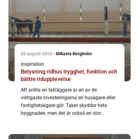
05 augusti 2026
Mikaela Bergholm
inspiration
Belysning ridhus trygghet, funktion och
bättre ridupplevelse
Att anlita en takläggare är en av de
viktigaste investeringarna en husägare eller
fastighetsägare gör. Taket skyddar hela
byggnaden, men det är också en stor
kostnad om något går fel. I en stad som
Stockholm, med snabba väderomslag, snö,
isbildning o...