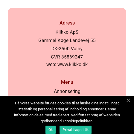
Adress
web:
www.klikko.dk
Menu
Annonsering
Om oss
På vores website bruges cookies til at huske dine indstillinger,
Cookies
statistik og personalisering af indhold og annoncer. Denne
information deles med tredjepart. Ved fortsat brug af websiden
Kontakta oss
godkender du cookiepolitikken.
Sitemap
Ok
Privatlivspolitik