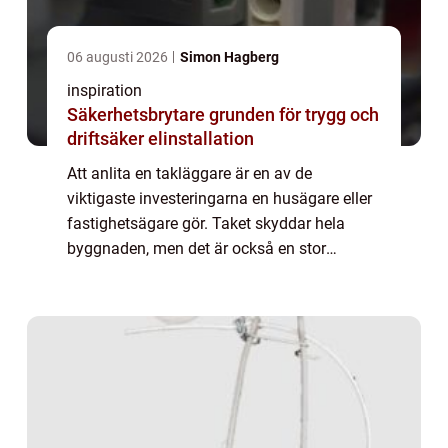
06 augusti 2026
Simon Hagberg
inspiration
Säkerhetsbrytare grunden för trygg och
driftsäker elinstallation
Att anlita en takläggare är en av de
viktigaste investeringarna en husägare eller
fastighetsägare gör. Taket skyddar hela
byggnaden, men det är också en stor
kostnad om något går fel. I en stad som
Stockholm, med snabba väderomslag, snö,
isbildning o...