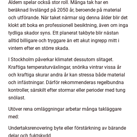
Åldern spelar också stor roll. Många tak har en
beräknad livslängd på 2050 år, beroende på material
och utförande. När taket närmar sig denna ålder blir det
klokt att boka en professionell besiktning, även om inga
tydliga skador syns. Ett planerat takbyte blir nästan
alltid billigare och tryggare än ett akut ingrepp mitt i
vintern efter en större skada.
I Stockholm påverkar klimatet dessutom slitaget.
Kraftiga temperaturväxlingar, snörika vintrar vissa år
och kraftiga skurar andra år kan stressa både material
och infästningar. Därför rekommenderas regelbundna
kontroller, särskilt efter stormar eller perioder med tung
snölast.
Utöver rena omläggningar arbetar många takläggare
med:
Undertaksrenovering byte eller förstärkning av bärande
delar och fuktskydd