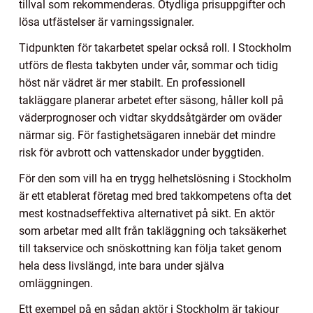
tillval som rekommenderas. Otydliga prisuppgifter och
lösa utfästelser är varningssignaler.
Tidpunkten för takarbetet spelar också roll. I Stockholm
utförs de flesta takbyten under vår, sommar och tidig
höst när vädret är mer stabilt. En professionell
takläggare planerar arbetet efter säsong, håller koll på
väderprognoser och vidtar skyddsåtgärder om oväder
närmar sig. För fastighetsägaren innebär det mindre
risk för avbrott och vattenskador under byggtiden.
För den som vill ha en trygg helhetslösning i Stockholm
är ett etablerat företag med bred takkompetens ofta det
mest kostnadseffektiva alternativet på sikt. En aktör
som arbetar med allt från takläggning och taksäkerhet
till takservice och snöskottning kan följa taket genom
hela dess livslängd, inte bara under själva
omläggningen.
Ett exempel på en sådan aktör i Stockholm är takjour