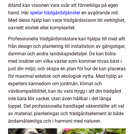
ibland kan visionen vara svår att förverkliga på egen
hand. Här
spelar trädgårdstjänster
en avgörande roll.
Med deras hjälp kan varje trädgårdsvision bli verklighet,
oavsett storlek eller komplexitet.
Professionella trädgårdsmästare kan hjälpa till med allt
från design och plantering till installation av gångstigar,
dammar och andra landskapsdetaljer. De kan bidra
med insikter om vilka växter som kommer trivas bäst i
just din miljö, och skapa en plan för hur de kan placeras
för maximal estetisk och ekologisk nytta. Med hjälp av
experters kännedom om jordmån, klimat och
växtkompatibilitet, kan du vara trygg i att din trädgård
inte bara blir vacker, utan även hållbar i det långa
loppet. Det professionella handlaget säkerställer att val
av material, planteringar och trädgårdselement är både
ändamålsenliga och i harmoni med naturen.