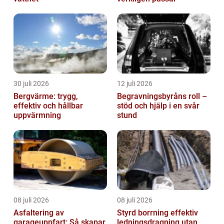
30 juli 2026
12 juli 2026
Bergvärme: trygg,
Begravningsbyråns roll –
effektiv och hållbar
stöd och hjälp i en svår
uppvärmning
stund
08 juli 2026
08 juli 2026
Asfaltering av
Styrd borrning effektiv
garageuppfart: Så skapar
ledningsdragning utan