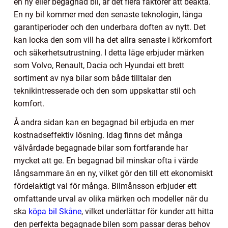
en ny eller begagnad bil, är det flera faktorer att beakta.
En ny bil kommer med den senaste teknologin, långa
garantiperioder och den underbara doften av nytt. Det
kan locka den som vill ha det allra senaste i körkomfort
och säkerhetsutrustning. I detta läge erbjuder märken
som Volvo, Renault, Dacia och Hyundai ett brett
sortiment av nya bilar som både tilltalar den
teknikintresserade och den som uppskattar stil och
komfort.
Å andra sidan kan en begagnad bil erbjuda en mer
kostnadseffektiv lösning. Idag finns det många
välvårdade begagnade bilar som fortfarande har
mycket att ge. En begagnad bil minskar ofta i värde
långsammare än en ny, vilket gör den till ett ekonomiskt
fördelaktigt val för många. Bilmånsson erbjuder ett
omfattande urval av olika märken och modeller när du
ska
köpa bil Skåne
, vilket underlättar för kunder att hitta
den perfekta begagnade bilen som passar deras behov