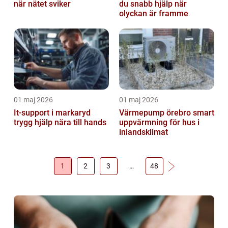
när nätet sviker
du snabb hjälp när
olyckan är framme
01 maj 2026
01 maj 2026
It-support i markaryd
Värmepump örebro smart
trygg hjälp nära till hands
uppvärmning för hus i
inlandsklimat
1
2
3
…
48