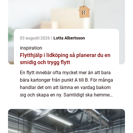
03 augusti 2026
Lotta Albertsson
inspiration
Flytthjälp i lidköping så planerar du en
smidig och trygg flytt
En flytt innebär ofta mycket mer än att bara
bära kartonger från punkt A till B. För många
handlar det om att lämna en vardag bakom
sig och skapa en ny. Samtidigt ska hemmet
packas, adresser ändras, barn och husdjur
tas om hand på kort tid. I den sit...