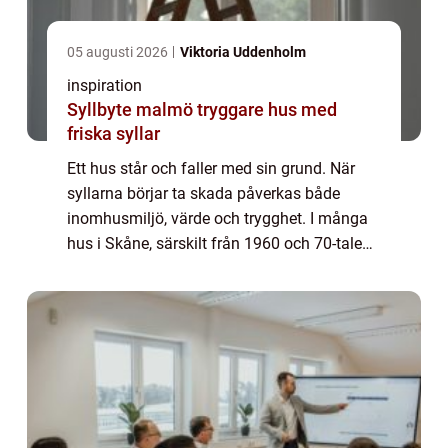
05 augusti 2026
Viktoria Uddenholm
inspiration
Syllbyte malmö tryggare hus med
friska syllar
Ett hus står och faller med sin grund. När
syllarna börjar ta skada påverkas både
inomhusmiljö, värde och trygghet. I många
hus i Skåne, särskilt från 1960 och 70-talen,
har problem med fukt, lukt och mögel visat
sig bero på skadade eller felaktigt b...