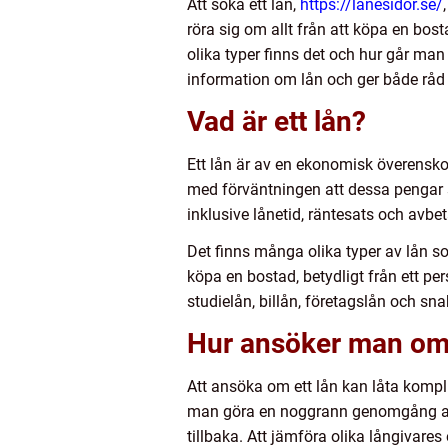
Att söka ett lån,
https://lånesidor.se/
röra sig om allt från att köpa en bost
olika typer finns det och hur går man
information om lån och ger både råd 
Vad är ett lån?
Ett lån är av en ekonomisk överensk
med förväntningen att dessa pengar ska
inklusive lånetid, räntesats och avbet
Det finns många olika typer av lån so
köpa en bostad, betydligt från ett pe
studielån, billån, företagslån och sn
Hur ansöker man om 
Att ansöka om ett lån kan låta kompli
man göra en noggrann genomgång av si
tillbaka. Att jämföra olika långivares