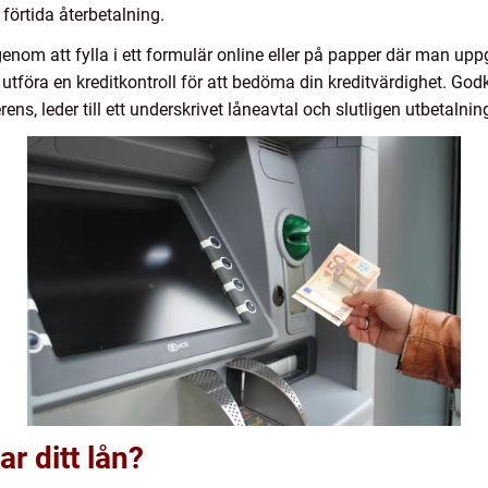
 förtida återbetalning.
nom att fylla i ett formulär online eller på papper där man up
tföra en kreditkontroll för att bedöma din kreditvärdighet. Go
ns, leder till ett underskrivet låneavtal och slutligen utbetalni
ar ditt lån?