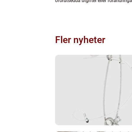
oförutsedda utgifter eller förändringa
Fler nyheter