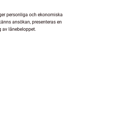
pger personliga och ekonomiska
dkänns ansökan, presenteras en
ng av lånebeloppet.