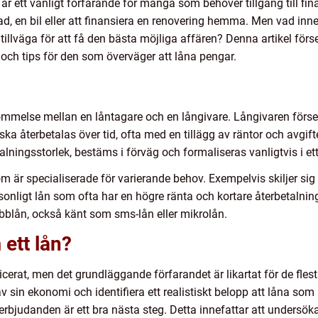
, är ett vanligt förfarande för många som behöver tillgång till fina
ad, en bil eller att finansiera en renovering hemma. Men vad inneb
 tillväga för att få den bästa möjliga affären? Denna artikel fö
och tips för den som överväger att låna pengar.
ommelse mellan en låntagare och en långivare. Långivaren för
 återbetalas över tid, ofta med en tillägg av räntor och avgifter
alningsstorlek, bestäms i förväg och formaliseras vanligtvis i ett 
m är specialiserade för varierande behov. Exempelvis skiljer sig
rsonligt lån som ofta har en högre ränta och kortare återbetalnin
abblån, också känt som sms-lån eller mikrolån.
ett lån?
cerat, men det grundläggande förfarandet är likartat för de flest
n ekonomi och identifiera ett realistiskt belopp att låna som 
 erbjudanden är ett bra nästa steg. Detta innefattar att undersöka