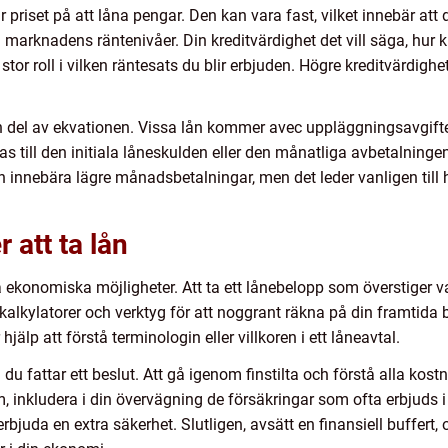
priset på att låna pengar. Den kan vara fast, vilket innebär att 
d marknadens räntenivåer. Din kreditvärdighet det vill säga, hur kr
stor roll i vilken räntesats du blir erbjuden. Högre kreditvärdighe
en del av ekvationen. Vissa lån kommer avec uppläggningsavgifter
s till den initiala låneskulden eller den månatliga avbetalningen
n innebära lägre månadsbetalningar, men det leder vanligen till 
 att ta lån
a ekonomiska möjligheter. Att ta ett lånebelopp som överstiger v
ekalkylatorer och verktyg för att noggrant räkna på din framtida 
lp att förstå terminologin eller villkoren i ett låneavtal.
du fattar ett beslut. Att gå igenom finstilta och förstå alla kostn
 inkludera i din övervägning de försäkringar som ofta erbjuds
bjuda en extra säkerhet. Slutligen, avsätt en finansiell buffert, 