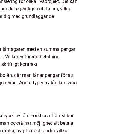
nsiering för olika livsprojekt. Det kan
är det egentligen att ta lån, vilka
rser dig med grundläggande
ser låntagaren med en summa pengar
. Villkoren för återbetalning,
skriftligt kontrakt.
 bolån, där man lånar pengar för att
gsperiod. Andra typer av lån kan vara
a typer av lån. Först och främst bör
man också har möjlighet att betala
 räntor, avgifter och andra villkor