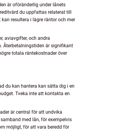
den är oföränderlig under lånets
editvärd du uppfattas relaterat till
t kan resultera i lägre räntor och mer
, aviavgifter, och andra
. Återbetalningstiden är signifikant
högre totala räntekostnader över
ad du kan hantera kan sätta dig i en
budget. Tveka inte att kontakta en
ader är central för att undvika
 i samband med lån, för exempelvis
om möjligt, för att vara beredd för