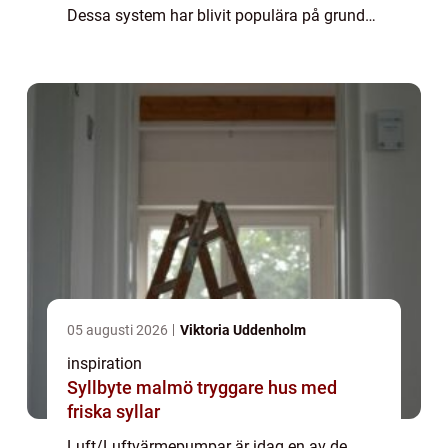
Dessa system har blivit populära på grund
av deras enkelhet, effektivitet och
energibesparing. En luft/luft värmepump
fungerar genom att ...
05 augusti 2026
Viktoria Uddenholm
inspiration
Syllbyte malmö tryggare hus med
friska syllar
Luft/Luftvärmepumpar är idag en av de