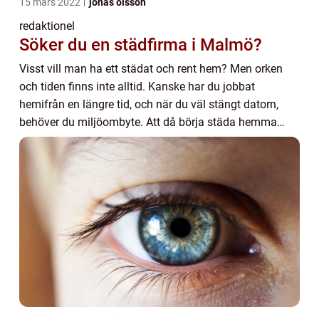
15 mars 2022
jonas olsson
redaktionel
Söker du en städfirma i Malmö?
Visst vill man ha ett städat och rent hem? Men orken
och tiden finns inte alltid. Kanske har du jobbat
hemifrån en längre tid, och när du väl stängt datorn,
behöver du miljöombyte. Att då börja städa hemma
känns avlägset. Du kanske ska hämta barn på ...