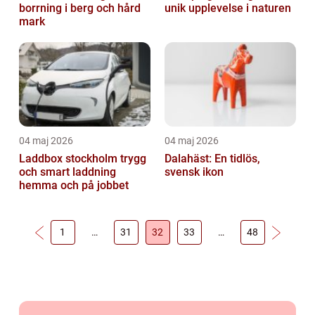
borrning i berg och hård
unik upplevelse i naturen
mark
04 maj 2026
04 maj 2026
Laddbox stockholm trygg
Dalahäst: En tidlös,
och smart laddning
svensk ikon
hemma och på jobbet
1
…
31
32
33
…
48