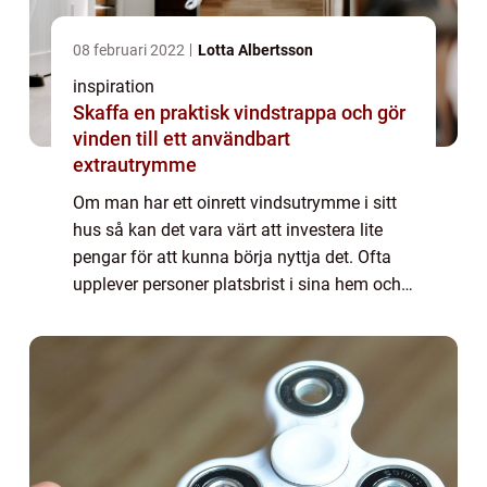
08 februari 2022
Lotta Albertsson
inspiration
Skaffa en praktisk vindstrappa och gör
vinden till ett användbart
extrautrymme
Om man har ett oinrett vindsutrymme i sitt
hus så kan det vara värt att investera lite
pengar för att kunna börja nyttja det. Ofta
upplever personer platsbrist i sina hem och
det är därför dumt att låta ett helt utrymme
stå oanvänt. En vind kan använ...