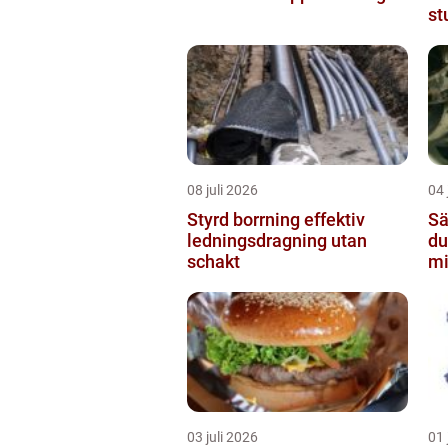
st
08 juli 2026
04 
Styrd borrning effektiv
Sä
ledningsdragning utan
du
schakt
mi
03 juli 2026
01 