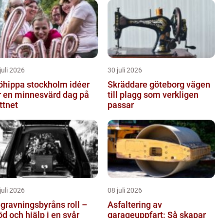
juli 2026
30 juli 2026
hippa stockholm idéer
Skräddare göteborg vägen
r en minnesvärd dag på
till plagg som verkligen
ttnet
passar
juli 2026
08 juli 2026
gravningsbyråns roll –
Asfaltering av
öd och hjälp i en svår
garageuppfart: Så skapar