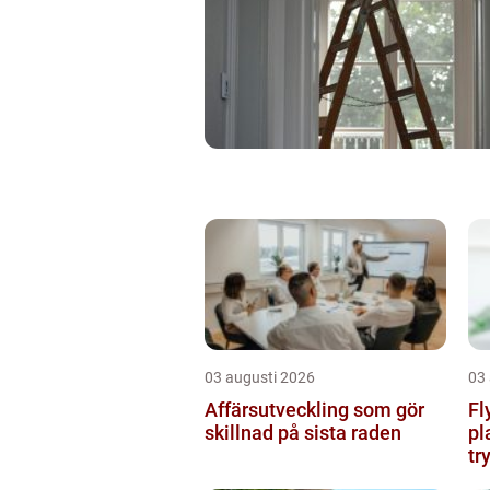
03 augusti 2026
03
Affärsutveckling som gör
Fl
skillnad på sista raden
pl
tr