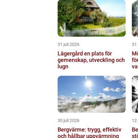
31 juli 2026
31 
Lägergård en plats för
Mö
gemenskap, utveckling och
fö
lugn
va
30 juli 2026
12 
Bergvärme: trygg, effektiv
Be
och hållbar uppvärmning
st