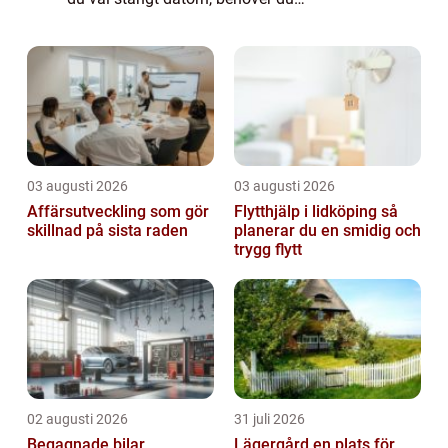
miljöombyte. Att då börja städa hemma
känns avlägset. Du kanske ska hämta barn
på ...
03 augusti 2026
03 augusti 2026
Affärsutveckling som gör
Flytthjälp i lidköping så
skillnad på sista raden
planerar du en smidig och
trygg flytt
02 augusti 2026
31 juli 2026
Begagnade bilar
Lägergård en plats för