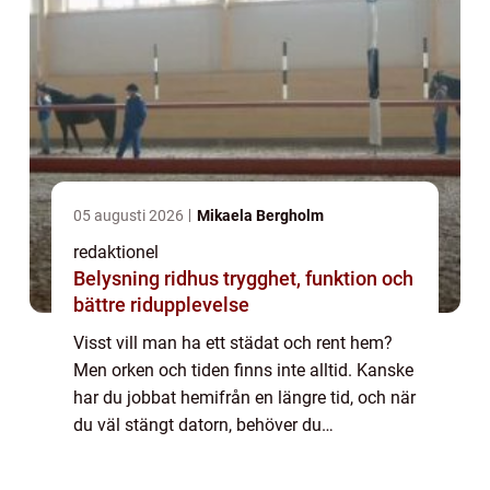
05 augusti 2026
Mikaela Bergholm
redaktionel
Belysning ridhus trygghet, funktion och
bättre ridupplevelse
Visst vill man ha ett städat och rent hem?
Men orken och tiden finns inte alltid. Kanske
har du jobbat hemifrån en längre tid, och när
du väl stängt datorn, behöver du
miljöombyte. Att då börja städa hemma
känns avlägset. Du kanske ska hämta barn