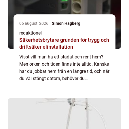
06 augusti 2026
Simon Hagberg
redaktionel
Säkerhetsbrytare grunden för trygg och
driftsäker elinstallation
Visst vill man ha ett städat och rent hem?
Men orken och tiden finns inte alltid. Kanske
har du jobbat hemifrån en längre tid, och när
du väl stängt datorn, behöver du
miljöombyte. Att då börja städa hemma
känns avlägset. Du kanske ska hämta barn
på ...