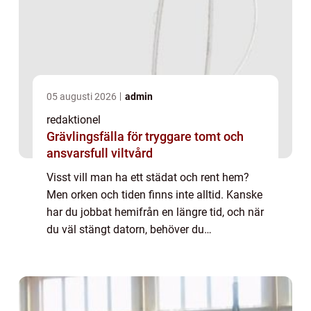
05 augusti 2026
admin
redaktionel
Grävlingsfälla för tryggare tomt och
ansvarsfull viltvård
Visst vill man ha ett städat och rent hem?
Men orken och tiden finns inte alltid. Kanske
har du jobbat hemifrån en längre tid, och när
du väl stängt datorn, behöver du
miljöombyte. Att då börja städa hemma
känns avlägset. Du kanske ska hämta barn
på ...