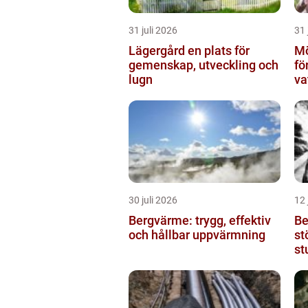
31 juli 2026
31 
Lägergård en plats för
Mö
gemenskap, utveckling och
fö
lugn
va
30 juli 2026
12 
Bergvärme: trygg, effektiv
Be
och hållbar uppvärmning
st
st