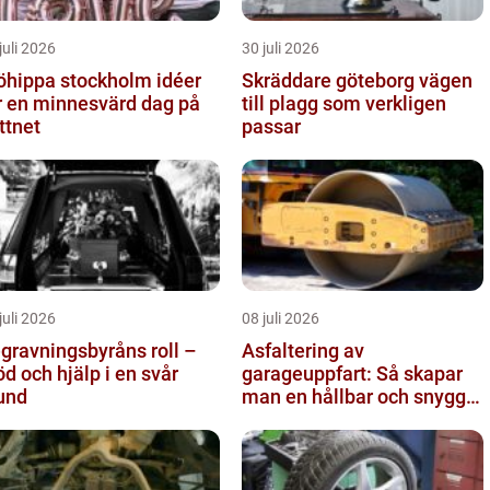
juli 2026
30 juli 2026
hippa stockholm idéer
Skräddare göteborg vägen
r en minnesvärd dag på
till plagg som verkligen
ttnet
passar
juli 2026
08 juli 2026
gravningsbyråns roll –
Asfaltering av
öd och hjälp i en svår
garageuppfart: Så skapar
und
man en hållbar och snygg
entré