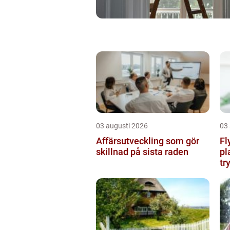
03 augusti 2026
03
Affärsutveckling som gör
Fl
skillnad på sista raden
pl
tr