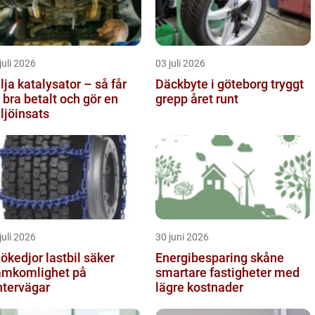
juli 2026
03 juli 2026
lja katalysator – så får
Däckbyte i göteborg tryggt
 bra betalt och gör en
grepp året runt
ljöinsats
juli 2026
30 juni 2026
kedjor lastbil säker
Energibesparing skåne
amkomlighet på
smartare fastigheter med
ntervägar
lägre kostnader