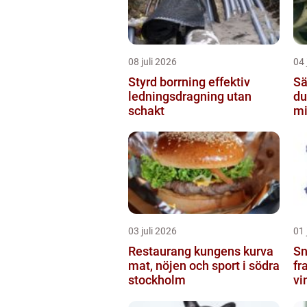
08 juli 2026
04 
Styrd borrning effektiv
Sä
ledningsdragning utan
du
schakt
mi
03 juli 2026
01 
Restaurang kungens kurva
Snö
mat, nöjen och sport i södra
fr
stockholm
vi