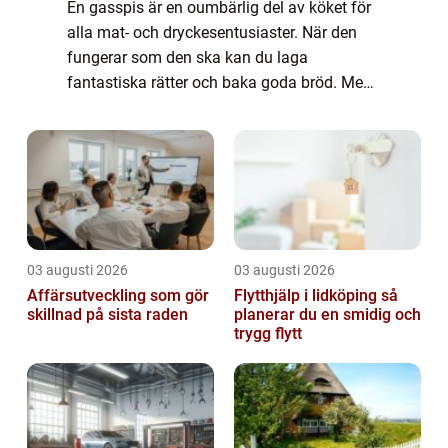
En gasspis är en oumbärlig del av köket för
alla mat- och dryckesentusiaster. När den
fungerar som den ska kan du laga
fantastiska rätter och baka goda bröd. Men
när spisen slutar fungera eller inte fungerar
so...
03 augusti 2026
03 augusti 2026
Affärsutveckling som gör
Flytthjälp i lidköping så
skillnad på sista raden
planerar du en smidig och
trygg flytt