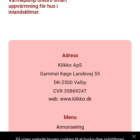
Värmepump örebro smart
uppvärmning för hus i
inlandsklimat
Adress
web:
www.klikko.dk
Menu
Annonsering
Om oss
På vores website bruges cookies til at huske dine indstillinger,