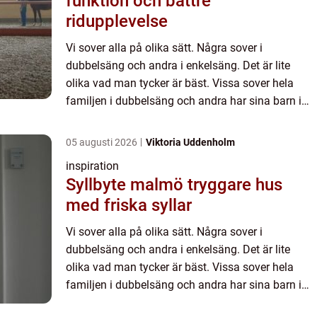
funktion och bättre
ridupplevelse
Vi sover alla på olika sätt. Några sover i
dubbelsäng och andra i enkelsäng. Det är lite
olika vad man tycker är bäst. Vissa sover hela
familjen i dubbelsäng och andra har sina barn i
barnrummet vid sidan av. Funderar du på att köpa
en ny dubbelsäng ...
05 augusti 2026
Viktoria Uddenholm
inspiration
Syllbyte malmö tryggare hus
med friska syllar
Vi sover alla på olika sätt. Några sover i
dubbelsäng och andra i enkelsäng. Det är lite
olika vad man tycker är bäst. Vissa sover hela
familjen i dubbelsäng och andra har sina barn i
barnrummet vid sidan av. Funderar du på att köpa