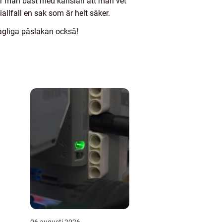
ver man bäst med känslan att man vet
iallfall en sak som är helt säker.
hagliga påslakan också!