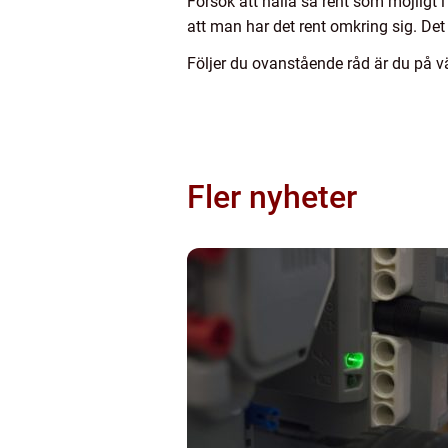
Försök att hålla så rent som möjligt
att man har det rent omkring sig. Det ä
Följer du ovanstående råd är du på v
Fler nyheter