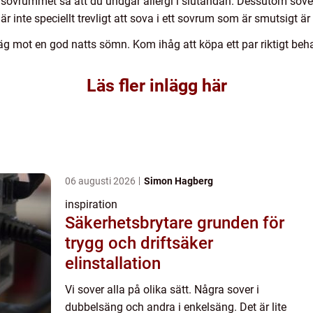
 i sovrummet så att du undgår allergi i slutändan. Dessutom so
r inte speciellt trevligt att sova i ett sovrum som är smutsigt är 
äg mot en god natts sömn. Kom ihåg att köpa ett par riktigt be
Läs fler inlägg här
06 augusti 2026
Simon Hagberg
inspiration
Säkerhetsbrytare grunden för
trygg och driftsäker
elinstallation
Vi sover alla på olika sätt. Några sover i
dubbelsäng och andra i enkelsäng. Det är lite