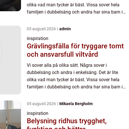
olika vad man tycker är bäst. Vissa sover hela
familjen i dubbelsäng och andra har sina barn i
barnrummet vid sidan av. Funderar du på att köpa
en ny dubbelsäng ...
05 augusti 2026
admin
inspiration
Grävlingsfälla för tryggare tomt
och ansvarsfull viltvård
Vi sover alla på olika sätt. Några sover i
dubbelsäng och andra i enkelsäng. Det är lite
olika vad man tycker är bäst. Vissa sover hela
familjen i dubbelsäng och andra har sina barn i
barnrummet vid sidan av. Funderar du på att köpa
en ny dubbelsäng ...
05 augusti 2026
Mikaela Bergholm
inspiration
Belysning ridhus trygghet,