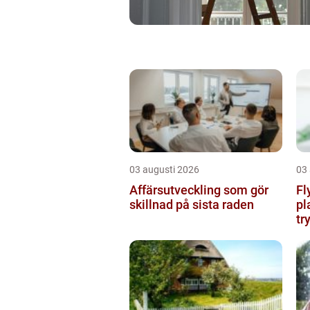
03 augusti 2026
03
Affärsutveckling som gör
Fl
skillnad på sista raden
pl
tr