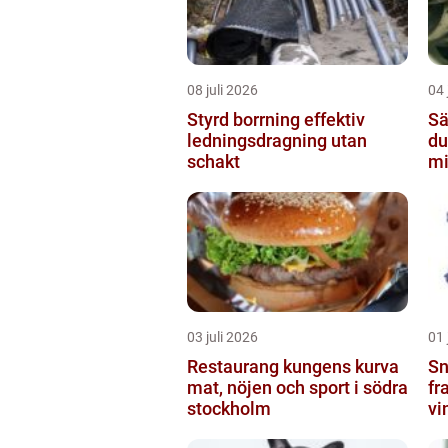
08 juli 2026
04 
Styrd borrning effektiv
Sä
ledningsdragning utan
du
schakt
mi
03 juli 2026
01 
Restaurang kungens kurva
Snö
mat, nöjen och sport i södra
fr
stockholm
vi