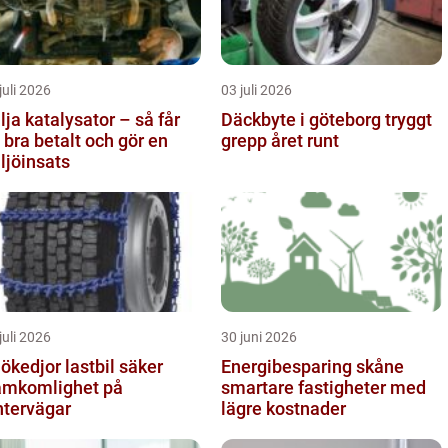
juli 2026
03 juli 2026
lja katalysator – så får
Däckbyte i göteborg tryggt
 bra betalt och gör en
grepp året runt
ljöinsats
juli 2026
30 juni 2026
kedjor lastbil säker
Energibesparing skåne
amkomlighet på
smartare fastigheter med
ntervägar
lägre kostnader