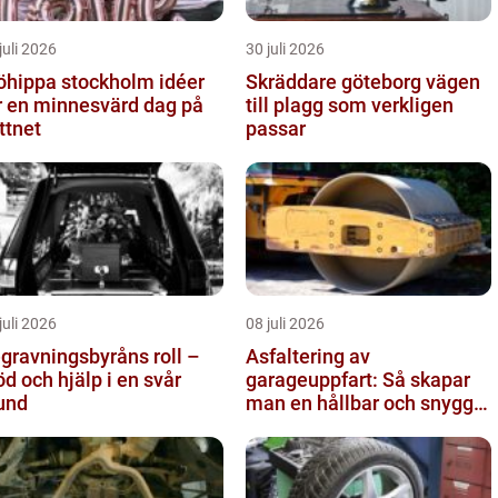
juli 2026
30 juli 2026
hippa stockholm idéer
Skräddare göteborg vägen
r en minnesvärd dag på
till plagg som verkligen
ttnet
passar
juli 2026
08 juli 2026
gravningsbyråns roll –
Asfaltering av
öd och hjälp i en svår
garageuppfart: Så skapar
und
man en hållbar och snygg
entré