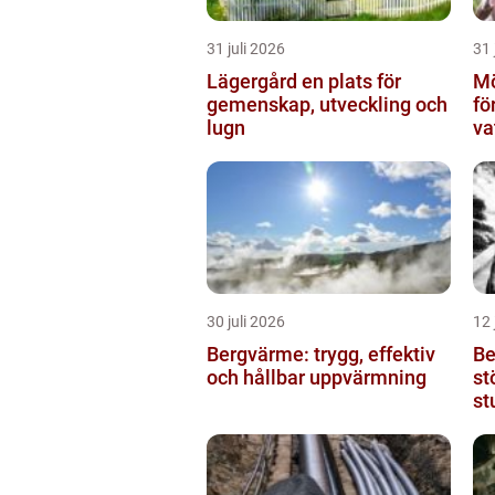
31 juli 2026
31 
Lägergård en plats för
Mö
gemenskap, utveckling och
fö
lugn
va
30 juli 2026
12 
Bergvärme: trygg, effektiv
Be
och hållbar uppvärmning
st
st