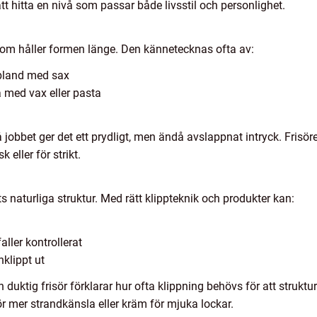
att hitta en nivå som passar både livsstil och personlighet.
 som håller formen länge. Den kännetecknas ofta av:
ibland med sax
a med vax eller pasta
 jobbet ger det ett prydligt, men ändå avslappnat intryck. Frisör
 eller för strikt.
ts naturliga struktur. Med rätt klippteknik och produkter kan:
aller kontrollerat
nklippt ut
En duktig frisör förklarar hur ofta klippning behövs för att strukt
ör mer strandkänsla eller kräm för mjuka lockar.