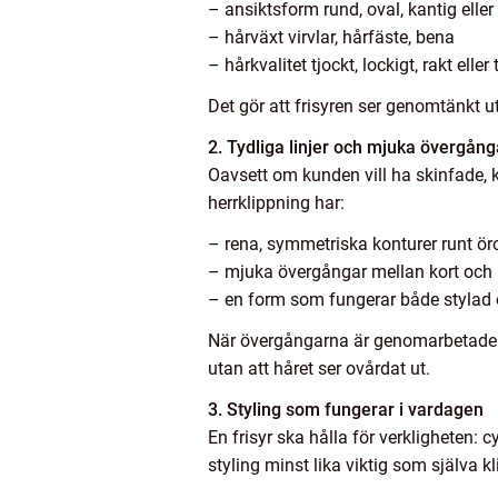
– ansiktsform rund, oval, kantig eller
– hårväxt virvlar, hårfäste, bena
– hårkvalitet tjockt, lockigt, rakt eller 
Det gör att frisyren ser genomtänkt ut 
2. Tydliga linjer och mjuka övergång
Oavsett om kunden vill ha skinfade, 
herrklippning har:
– rena, symmetriska konturer runt ö
– mjuka övergångar mellan kort och 
– en form som fungerar både stylad 
När övergångarna är genomarbetade v
utan att håret ser ovårdat ut.
3. Styling som fungerar i vardagen
En frisyr ska hålla för verkligheten
styling minst lika viktig som själva k