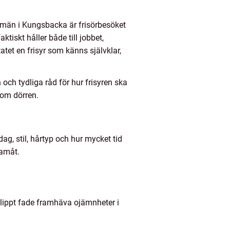
 män i Kungsbacka är frisörbesöket
ktiskt håller både till jobbet,
atet en frisyr som känns självklar,
 och tydliga råd för hur frisyren ska
nom dörren.
g, stil, hårtyp och hur mycket tid
ramåt.
 klippt fade framhäva ojämnheter i