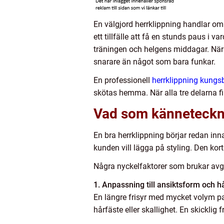
En välgjord herrklippning handlar om
ett tillfälle att få en stunds paus i v
träningen och helgens middagar. När en
snarare än något som bara funkar.
En professionell
herrklippning kung
skötas hemma. När alla tre delarna fi
Vad som kännetecknar
En bra herrklippning börjar redan inn
kunden vill lägga på styling. Den kort
Några nyckelfaktorer som brukar avgö
1. Anpassning till ansiktsform och hå
En längre frisyr med mycket volym pas
hårfäste eller skallighet. En skicklig