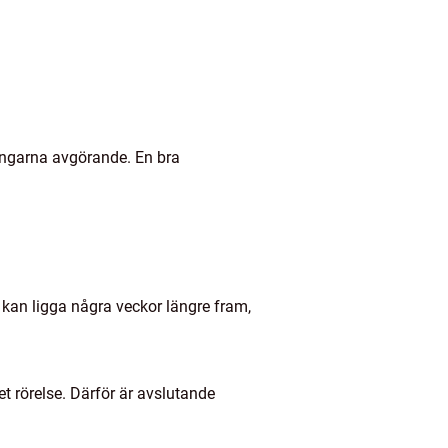
gångarna avgörande. En bra
kan ligga några veckor längre fram,
t rörelse. Därför är avslutande