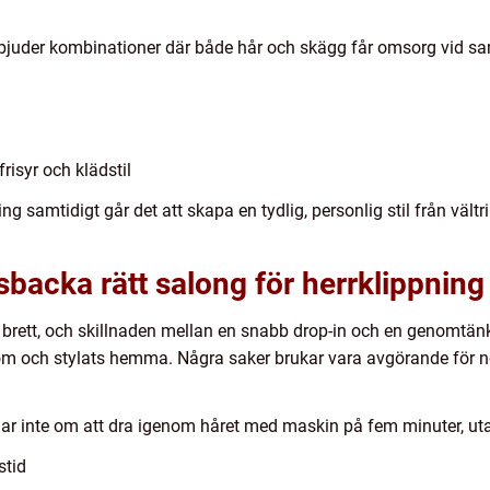
 erbjuder kombinationer där både hår och skägg får omsorg vid
risyr och klädstil
g samtidigt går det att skapa en tydlig, personlig stil från vältr
sbacka rätt salong för herrklippning
brett, och skillnaden mellan en snabb drop-in och en genomtänk
s om och stylats hemma. Några saker brukar vara avgörande för n
dlar inte om att dra igenom håret med maskin på fem minuter, ut
stid