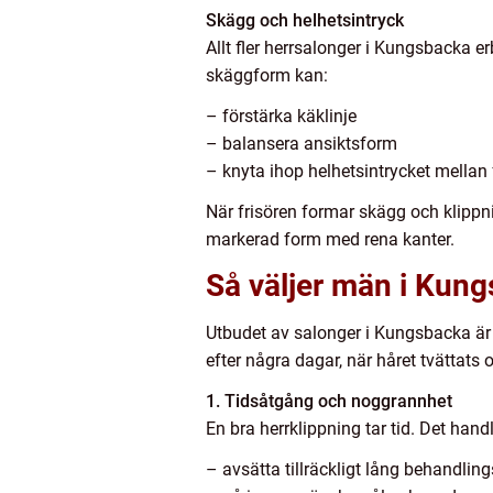
Skägg och helhetsintryck
Allt fler herrsalonger i Kungsbacka
skäggform kan:
– förstärka käklinje
– balansera ansiktsform
– knyta ihop helhetsintrycket mellan f
När frisören formar skägg och klippnin
markerad form med rena kanter.
Så väljer män i Kung
Utbudet av salonger i Kungsbacka är 
efter några dagar, när håret tvättat
1. Tidsåtgång och noggrannhet
En bra herrklippning tar tid. Det han
– avsätta tillräckligt lång behandling