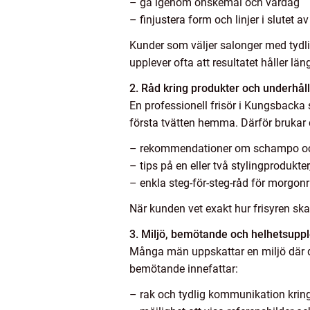
– gå igenom önskemål och vardag
– finjustera form och linjer i slutet a
Kunder som väljer salonger med tydli
upplever ofta att resultatet håller lä
2. Råd kring produkter och underhåll
En professionell frisör i Kungsbacka s
första tvätten hemma. Därför brukar 
– rekommendationer om schampo och
– tips på en eller två stylingprodukter,
– enkla steg-för-steg-råd för morgon
När kunden vet exakt hur frisyren ska
3. Miljö, bemötande och helhetsupp
Många män uppskattar en miljö där de
bemötande innefattar:
– rak och tydlig kommunikation krin