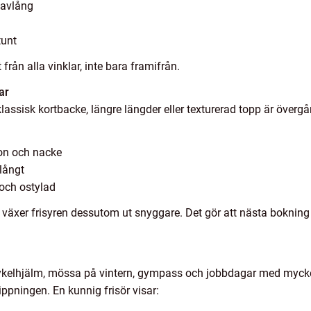
 avlång
tunt
från alla vinklar, inte bara framifrån.
ar
klassisk kortbacke, längre längder eller texturerad topp är över
ron och nacke
långt
och ostylad
äxer frisyren dessutom ut snyggare. Det gör att nästa bokning 
: cykelhjälm, mössa på vintern, gympass och jobbdagar med mycke
lippningen. En kunnig frisör visar: