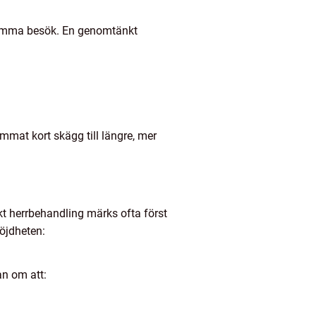
 samma besök. En genomtänkt
immat kort skägg till längre, mer
t herrbehandling märks ofta först
öjdheten:
an om att: