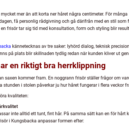
 mycket mer än att korta ner håret några centimeter. För många
ardagen, få personlig rådgivning och gå därifrån med en stil som fa
 frisör tar sig tid med konsultation, form och styling blir result
sbacka
kännetecknas av tre saker: lyhörd dialog, teknisk precision
nns på plats blir skillnaden tydlig redan när kunden kliver ut ge
 en riktigt bra herrklippning
an saxen kommer fram. En noggrann frisör ställer frågor om varda
a stunden i stolen påverkar ju hur håret fungerar i flera veckor f
ra kvaliteten:
rkvalitet
sar inte alltid ett tunt, fint hår. På samma sätt kan en för hårt
 frisör i Kungsbacka anpassar formen efter: