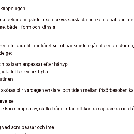
v klippningen
ga behandlingstider exempelvis särskilda herrkombinationer med s
ngre, både i form och känsla.
er inte bara till hur håret ser ut när kunden går ut genom dörren,
de ge:
 balsam anpassat efter hårtyp
 istället för en hel hylla
rutinen
 skötas blir vardagen enklare, och tiden mellan frisörbesöken kan
levelse
 kan slappna av, ställa frågor utan att känna sig osäkra och få
g vad som passar och inte