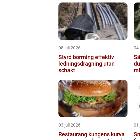
08 juli 2026
04 
Styrd borrning effektiv
Sä
ledningsdragning utan
du
schakt
mi
03 juli 2026
01 
Restaurang kungens kurva
Snö