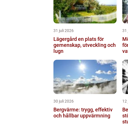
31 juli 2026
31 
Lägergård en plats för
Mö
gemenskap, utveckling och
fö
lugn
va
30 juli 2026
12 
Bergvärme: trygg, effektiv
Be
och hållbar uppvärmning
st
st