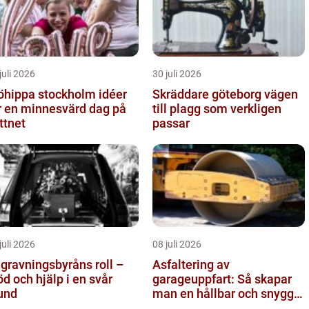
juli 2026
30 juli 2026
hippa stockholm idéer
Skräddare göteborg vägen
r en minnesvärd dag på
till plagg som verkligen
ttnet
passar
juli 2026
08 juli 2026
gravningsbyråns roll –
Asfaltering av
öd och hjälp i en svår
garageuppfart: Så skapar
und
man en hållbar och snygg
entré