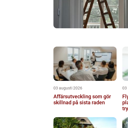
03 augusti 2026
03
Affärsutveckling som gör
Fl
skillnad på sista raden
pl
tr