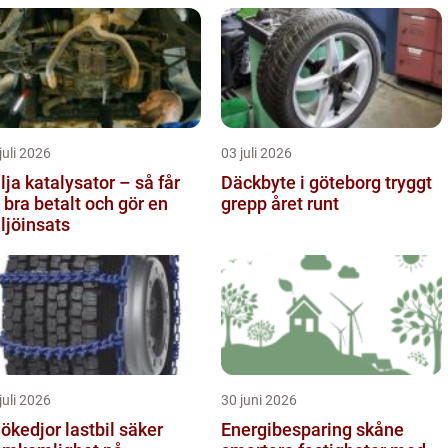
juli 2026
03 juli 2026
lja katalysator – så får
Däckbyte i göteborg tryggt
 bra betalt och gör en
grepp året runt
ljöinsats
juli 2026
30 juni 2026
kedjor lastbil säker
Energibesparing skåne