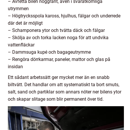
– Avfetta bilen noggrant, även i svåråtkomliga
utrymmen
– Högtrycksspola kaross, hjulhus, fälgar och underrede
där det är möjligt
– Schamponera ytor och tvätta däck och fälgar
– Skölja av och torka lacken noga för att undvika
vattenfläckar
– Dammsuga kupé och bagageutrymme
– Rengöra dörrkarmar, paneler, mattor och glas på
insidan
Ett sådant arbetssätt ger mycket mer än en snabb
biltvätt. Det handlar om att systematiskt ta bort smuts,
salt, sand och partiklar som annars nöter ner bilens ytor
och skapar slitage som blir permanent över tid.