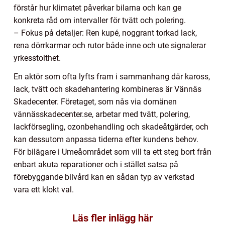
förstår hur klimatet påverkar bilarna och kan ge
konkreta råd om intervaller för tvätt och polering.
– Fokus på detaljer: Ren kupé, noggrant torkad lack,
rena dörrkarmar och rutor både inne och ute signalerar
yrkesstolthet.
En aktör som ofta lyfts fram i sammanhang där kaross,
lack, tvätt och skadehantering kombineras är Vännäs
Skadecenter. Företaget, som nås via domänen
vännässkadecenter.se, arbetar med tvätt, polering,
lackförsegling, ozonbehandling och skadeåtgärder, och
kan dessutom anpassa tiderna efter kundens behov.
För bilägare i Umeåområdet som vill ta ett steg bort från
enbart akuta reparationer och i stället satsa på
förebyggande bilvård kan en sådan typ av verkstad
vara ett klokt val.
Läs fler inlägg här