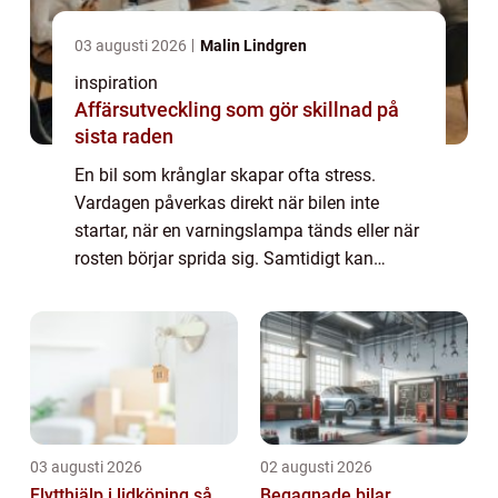
03 augusti 2026
Malin Lindgren
inspiration
Affärsutveckling som gör skillnad på
sista raden
En bil som krånglar skapar ofta stress.
Vardagen påverkas direkt när bilen inte
startar, när en varningslampa tänds eller när
rosten börjar sprida sig. Samtidigt kan
marknaden för verkstäder upplevas som
rörig. Vem gör vad? Vad kostar det
egentligen?...
03 augusti 2026
02 augusti 2026
Flytthjälp i lidköping så
Begagnade bilar