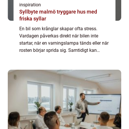
inspiration
Syllbyte malmö tryggare hus med
friska syllar
En bil som krånglar skapar ofta stress.
Vardagen påverkas direkt när bilen inte
startar, när en varningslampa tänds eller när
rosten börjar sprida sig. Samtidigt kan
marknaden för verkstäder upplevas som
rörig. Vem gör vad? Vad kostar det
egentligen?...