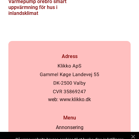
Värmepump örebro smart
uppvärmning för hus i
inlandsklimat
Adress
web:
www.klikko.dk
Menu
Annonsering
Om oss