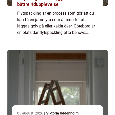
bättre ridupplevelse
Flytspackling är en process som gör att du
kan få en jämn yta som är redo för att
läggas golv på eller kakla över. Göteborg är
en plats där flytspackling ofta behövs,
särskilt med tanke på alla nybyggnationer
och renoveringar som pågår i staden. I de...
05 augusti 2026
Viktoria Uddenholm