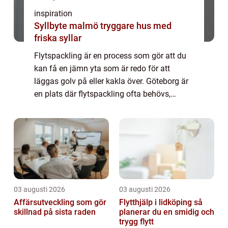
inspiration
Syllbyte malmö tryggare hus med
friska syllar
Flytspackling är en process som gör att du
kan få en jämn yta som är redo för att
läggas golv på eller kakla över. Göteborg är
en plats där flytspackling ofta behövs,
särskilt med tanke på alla nybyggnationer
och renoveringar som pågår i staden. I de...
03 augusti 2026
03 augusti 2026
Affärsutveckling som gör
Flytthjälp i lidköping så
skillnad på sista raden
planerar du en smidig och
trygg flytt