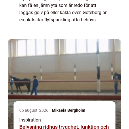
kan få en jämn yta som är redo för att
läggas golv på eller kakla över. Göteborg är
en plats där flytspackling ofta behövs,
särskilt med tanke på alla nybyggnationer
och renoveringar som pågår i staden. I de...
05 augusti 2026
Mikaela Bergholm
inspiration
Belysning ridhus trygghet, funktion och