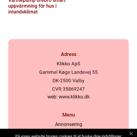
Värmepump örebro smart
uppvärmning för hus i
inlandsklimat
Adress
web:
www.klikko.dk
Menu
Annonsering
Om oss
På vores website bruges cookies til at huske dine indstillinger,