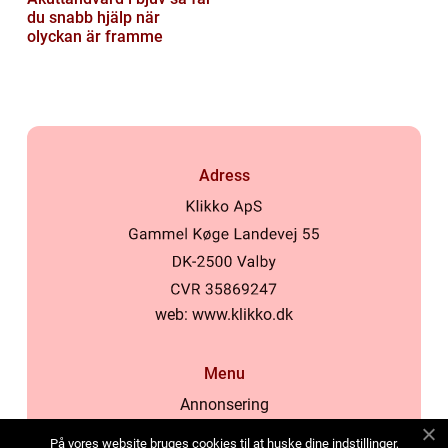
du snabb hjälp när
olyckan är framme
Adress
web:
www.klikko.dk
Menu
Annonsering
Om oss
På vores website bruges cookies til at huske dine indstillinger,