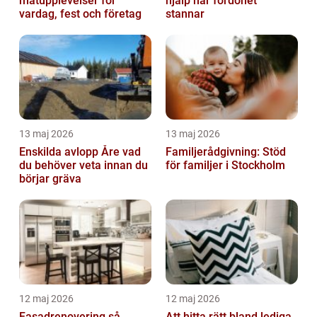
matupplevelser för
hjälp när fordonet
vardag, fest och företag
stannar
13 maj 2026
13 maj 2026
Enskilda avlopp Åre vad
Familjerådgivning: Stöd
du behöver veta innan du
för familjer i Stockholm
börjar gräva
12 maj 2026
12 maj 2026
Fasadrenovering så
Att hitta rätt bland lediga