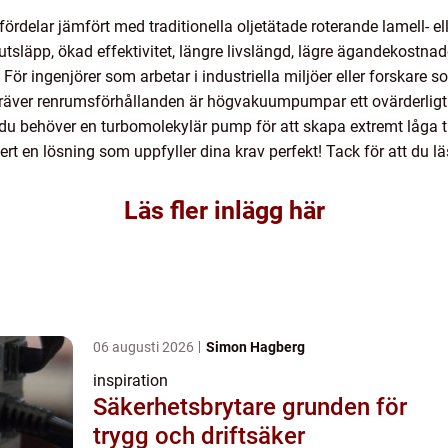
lar jämfört med traditionella oljetätade roterande lamell- ell
utsläpp, ökad effektivitet, längre livslängd, lägre ägandekost
r ingenjörer som arbetar i industriella miljöer eller forskare so
äver renrumsförhållanden är högvakuumpumpar ett ovärderligt v
u behöver en turbomolekylär pump för att skapa extremt låga tr
 en lösning som uppfyller dina krav perfekt! Tack för att du lä
Läs fler inlägg här
06 augusti 2026
Simon Hagberg
inspiration
Säkerhetsbrytare grunden för
trygg och driftsäker