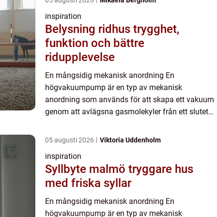
05 augusti 2026
Mikaela Bergholm
inspiration
Belysning ridhus trygghet,
funktion och bättre
ridupplevelse
En mångsidig mekanisk anordning En
högvakuumpump är en typ av mekanisk
anordning som används för att skapa ett vakuum
genom att avlägsna gasmolekyler från ett slutet
utrymme. Detta möjliggör en stör...
05 augusti 2026
Viktoria Uddenholm
inspiration
Syllbyte malmö tryggare hus
med friska syllar
En mångsidig mekanisk anordning En
högvakuumpump är en typ av mekanisk