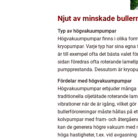
Njut av minskade buller
Typ av högvakuumpumpar
Högvakuumpumpar finns i olika form
kryopumpar. Varje typ har sina egna
är till exempel ofta det bästa valet 
sidan föredras ofta roterande lamel
pumpprestanda. Dessutom är kryopump
Fördelar med högvakuumpumpar
Högvakuumpumpar erbjuder många förde
traditionella oljetätade roterande l
vibrationer när de är igång, vilket g
bullerföroreningar måste hållas på e
kolvpumpar med fram- och återgående 
kan de generera högre vakuum med min
höga hastigheter, t.ex. vid avgasning