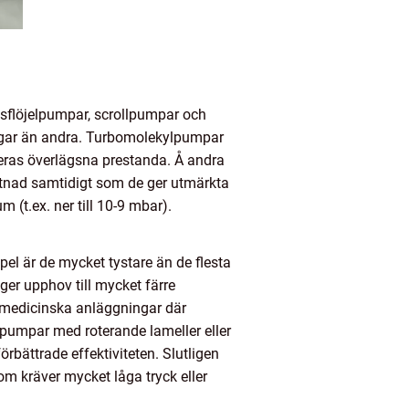
flöjelpumpar, scrollpumpar och
ingar än andra. Turbomolekylpumpar
 deras överlägsna prestanda. Å andra
stnad samtidigt som de ger utmärkta
t.ex. ner till 10-9 mbar).
l är de mycket tystare än de flesta
ger upphov till mycket färre
er medicinska anläggningar där
pumpar med roterande lameller eller
bättrade effektiviteten. Slutligen
m kräver mycket låga tryck eller