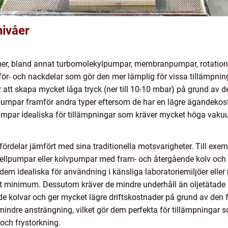
nivåer
er, bland annat turbomolekylpumpar, membranpumpar, rotations
 för- och nackdelar som gör den mer lämplig för vissa tillämpn
för att skapa mycket låga tryck (ner till 10-10 mbar) på grund av
lpumpar framför andra typer eftersom de har en lägre ägandeko
ar idealiska för tillämpningar som kräver mycket höga vakuum (
lar jämfört med sina traditionella motsvarigheter. Till exempe
amellpumpar eller kolvpumpar med fram- och återgående kolv och 
ör dem idealiska för användning i känsliga laboratoriemiljöer ell
tt minimum. Dessutom kräver de mindre underhåll än oljetätade 
kolvar och ger mycket lägre driftskostnader på grund av den för
dre ansträngning, vilket gör dem perfekta för tillämpningar so
 och frystorkning.