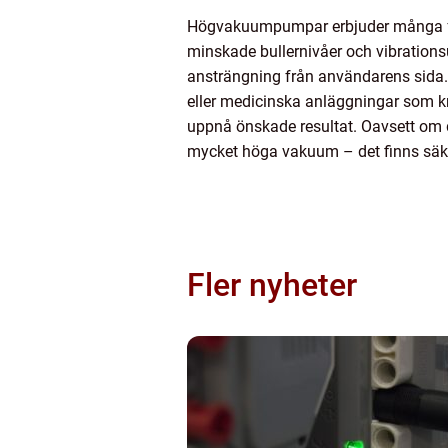
Högvakuumpumpar erbjuder många förde
minskade bullernivåer och vibrations
ansträngning från användarens sida. Fö
eller medicinska anläggningar som kr
uppnå önskade resultat. Oavsett om d
mycket höga vakuum – det finns säkert
Fler nyheter