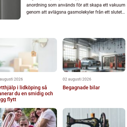
anordning som används för att skapa ett vakuum
genom att avlägsna gasmolekyler från ett slutet
utrymme. Detta möjliggör en stör...
 augusti 2026
02 augusti 2026
ytthjälp i lidköping så
Begagnade bilar
anerar du en smidig och
ygg flytt