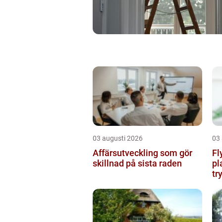
03 augusti 2026
03
Affärsutveckling som gör
Fl
skillnad på sista raden
pl
tr